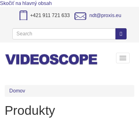
Skočiť na hlavný obsah
+421 911 721 633
ndt@proxis.eu
Search
Search
Toggle
navigat
Domov
Produkty